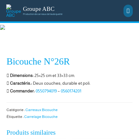
Groupe ABC
Men
Production de carreaux de haute qualité
princ
Bicouche N°26R
Dimensions:
25×25 cm et 33×33 cm.
Caractéris.:
Deux couches, durable et poli.
Commander:
0550794019
–
0560174201
Catégorie :
Carreaux Bicouche
Étiquette :
Carrelage Bicouche
Produits similaires