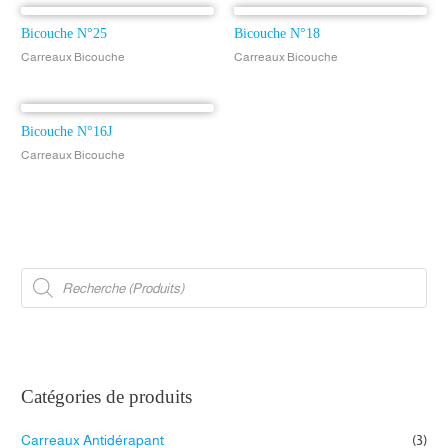
Bicouche N°25
Bicouche N°18
Carreaux Bicouche
Carreaux Bicouche
Bicouche N°16J
Carreaux Bicouche
R
e
c
h
e
r
c
h
e
d
Catégories de produits
e
p
r
Carreaux Antidérapant
(3)
o