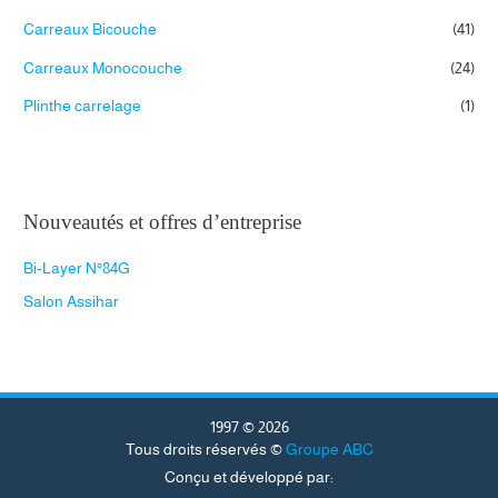
d
u
Carreaux Bicouche
(41)
i
t
s
Carreaux Monocouche
(24)
Plinthe carrelage
(1)
Nouveautés et offres d’entreprise
Bi-Layer N°84G
Salon Assihar
1997 © 2026
Tous droits réservés ©
Groupe ABC
Conçu et développé par: