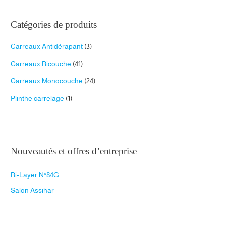
c
h
e
d
Catégories de produits
e
p
r
Carreaux Antidérapant
(3)
o
d
u
Carreaux Bicouche
(41)
i
t
s
Carreaux Monocouche
(24)
Plinthe carrelage
(1)
Nouveautés et offres d’entreprise
Bi-Layer N°84G
Salon Assihar