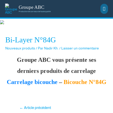
Groupe ABC
Men
Production de carreaux de haute qualité
princ
Bi-Layer N°84G
Nouveaux produits
/ Par
Nadir Kh.
/
Laisser un commentaire
Groupe ABC vous présente ses
derniers produits de carrelage
Carrelage bicouche
–
Bicouche N°84G​
Navigation
←
Article précédent
de