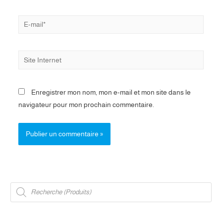
E-
mail*
Site
Internet
Enregistrer mon nom, mon e-mail et mon site dans le
navigateur pour mon prochain commentaire.
R
e
c
h
e
r