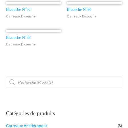
Bicouche N°52
Bicouche N°60
Carreaux Bicouche
Carreaux Bicouche
Bicouche N°38
Carreaux Bicouche
R
e
c
h
e
r
c
h
e
d
Catégories de produits
e
p
r
Carreaux Antidérapant
(3)
o