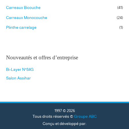
d
u
Carreaux Bicouche
(41)
i
t
s
Carreaux Monocouche
(24)
Plinthe carrelage
(1)
Nouveautés et offres d’entreprise
Bi-Layer N°84G
Salon Assihar
1997 © 2026
Tous droits réservés ©
Groupe ABC
Conçu et développé par: