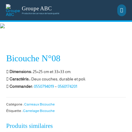
Groupe ABC
Men
Production de carreaux de haute qualité
princ
Bicouche N°08
Dimensions:
25×25 cm et 33×33 cm.
Caractéris.:
Deux couches, durable et poli.
Commander:
0550794019
–
0560174201
Catégorie :
Carreaux Bicouche
Étiquette :
Carrelage Bicouche
Produits similaires