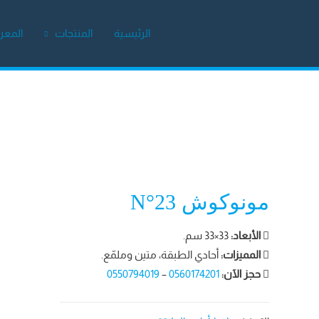
الرئيسية
المنتجات
المع
مونوكوش N°23
الأبعاد:
33×33 سم.
المميزات:
أحادي الطبقة، متين وملمّع.
حجز الآن:
0560174201
–
0550794019