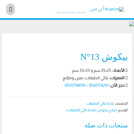
مجموعة أ بي سي
القائم
إنتـاج صناعي للبلاط بأفضل جودة
الرئيس
بيكوش N°13
الأبعـاد:
25×25 سم و 33×33 سم.
المميزات:
ثنائي الطبقات، متين وملمّع.
حجز الآن:
0560174201
–
0550794019
التصنيف:
بلاط ثنائي الطبقات
الوسم:
كرلاج بيكوش (بلاط ثنائي الطبقات)
منتجات ذات صلة